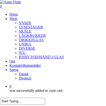
Skip
to
0
main
Menu
Hjem
content
Shop
VASER
LYSESTAGER
SKÅLE
LÅGKRUKKER
DRIKKEGLAS
UNIKA
DIVERSE
JUL
BABY FOD/HÅND I GLAS
Om
Kontakt/åbningstider
Sprog
Dansk
Deutsch
0
was successfully added to your cart.