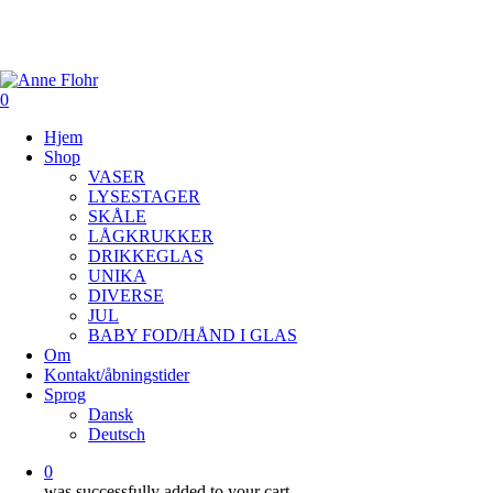
Skip
to
main
content
0
Menu
Hjem
Shop
VASER
LYSESTAGER
SKÅLE
LÅGKRUKKER
DRIKKEGLAS
UNIKA
DIVERSE
JUL
BABY FOD/HÅND I GLAS
Om
Kontakt/åbningstider
Sprog
Dansk
Deutsch
0
was successfully added to your cart.