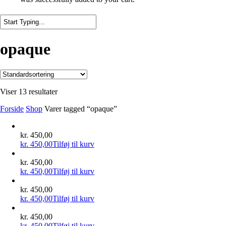
Close
Search
opaque
Viser 13 resultater
Forside
Shop
Varer tagged “opaque”
kr.
450,00
kr.
450,00
Tilføj til kurv
kr.
450,00
kr.
450,00
Tilføj til kurv
kr.
450,00
kr.
450,00
Tilføj til kurv
kr.
450,00
kr.
450,00
Tilføj til kurv