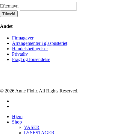
Efternavn
Andet
Firmagaver
Arrangementer i glaspusteriet
Handelsbetingelser
Privatliv
Fragt og forsendelse
© 2026 Anne Flohr. All Rights Reserved.
facebook
instagram
Close
Hjem
Menu
Shop
VASER
LYSESTAGER