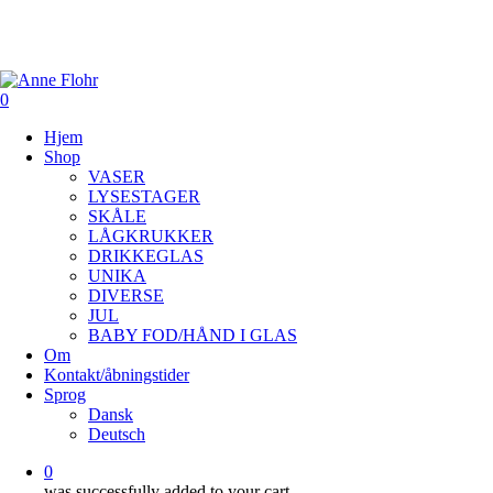
Skip
to
main
content
0
Menu
Hjem
Shop
VASER
LYSESTAGER
SKÅLE
LÅGKRUKKER
DRIKKEGLAS
UNIKA
DIVERSE
JUL
BABY FOD/HÅND I GLAS
Om
Kontakt/åbningstider
Sprog
Dansk
Deutsch
0
was successfully added to your cart.