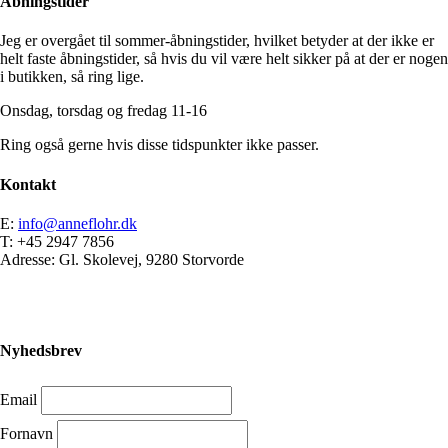
Åbningstider
vælges
på
Jeg er overgået til sommer-åbningstider, hvilket betyder at der ikke er
varesiden
helt faste åbningstider, så hvis du vil være helt sikker på at der er nogen
i butikken, så ring lige.
Onsdag, torsdag og fredag 11-16
Ring også gerne hvis disse tidspunkter ikke passer.
Kontakt
E:
info@anneflohr.dk
T: +45 2947 7856
Adresse: Gl. Skolevej, 9280 Storvorde
Nyhedsbrev
Email
Fornavn