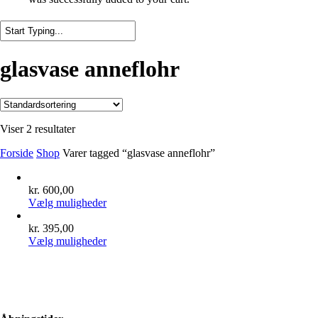
Close
Search
glasvase anneflohr
Viser 2 resultater
Forside
Shop
Varer tagged “glasvase anneflohr”
kr.
600,00
Dette
Vælg muligheder
vare
har
kr.
395,00
flere
Dette
Vælg muligheder
varianter.
vare
Mulighederne
har
kan
flere
vælges
varianter.
på
Mulighederne
varesiden
kan