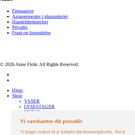
Firmagaver
Arrangementer i glaspusteriet
Handelsbetingelser
Privatliv
Fragt og forsendelse
© 2026 Anne Flohr. All Rights Reserved.
facebook
instagram
Close
Hjem
Menu
Shop
VASER
LYSESTAGER
SKÅLE
LÅGKRUKKER
Vi værdsætter dit privatliv
DRIKKEGLAS
UNIKA
Vi bruger cookies til at forbedre din browseroplevelse. Ved at
DIVERSE