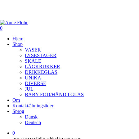
Skip
to
main
content
0
Menu
Hjem
Shop
VASER
LYSESTAGER
SKÅLE
LÅGKRUKKER
DRIKKEGLAS
UNIKA
DIVERSE
JUL
BABY FOD/HÅND I GLAS
Om
Kontakt/åbningstider
Sprog
Dansk
Deutsch
0
was successfully added to your cart.