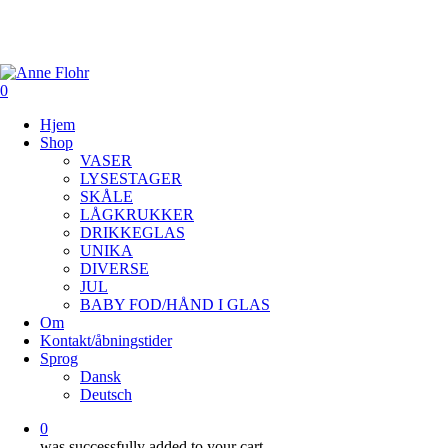
Skip
to
main
content
0
Menu
Hjem
Shop
VASER
LYSESTAGER
SKÅLE
LÅGKRUKKER
DRIKKEGLAS
UNIKA
DIVERSE
JUL
BABY FOD/HÅND I GLAS
Om
Kontakt/åbningstider
Sprog
Dansk
Deutsch
0
was successfully added to your cart.