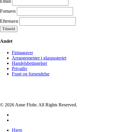
Email
Fornavn
Efternavn
Andet
Firmagaver
Arrangementer i glaspusteriet
Handelsbetingelser
Privatliv
Fragt og forsendelse
© 2026 Anne Flohr. All Rights Reserved.
facebook
instagram
Close
Hjem