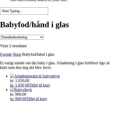
Close
Search
Babyfod/hånd i glas
Viser 2 resultater
Forside
Shop
Babyfod/hånd i glas
Et varigt minde om din baby i glas. Afstøbning i glas forbliver lige så
klart som den dag det blev lavet.
kr.
1.050,00
kr.
1.050,00
Tilføj til kurv
kr.
900,00
kr.
900,00
Tilføj til kurv