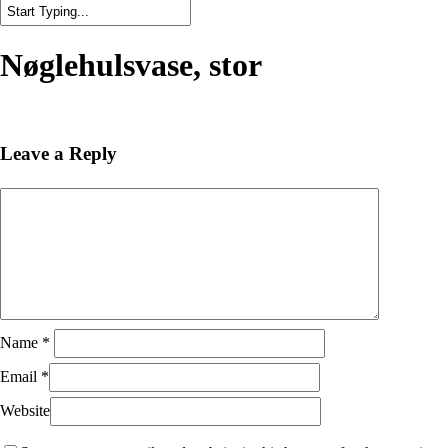
Close
Search
Nøglehulsvase, stor
Leave a Reply
Name
*
Email
*
Website