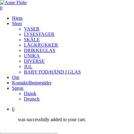
Skip
to
0
main
Menu
Hjem
content
Shop
VASER
LYSESTAGER
SKÅLE
LÅGKRUKKER
DRIKKEGLAS
UNIKA
DIVERSE
JUL
BABY FOD/HÅND I GLAS
Om
Kontakt/åbningstider
Sprog
Dansk
Deutsch
0
was successfully added to your cart.