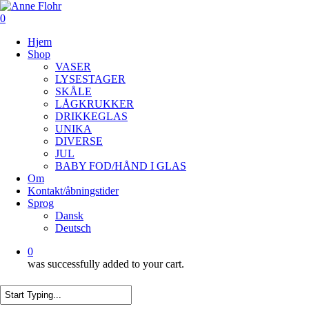
Skip
to
0
main
Menu
Hjem
content
Shop
VASER
LYSESTAGER
SKÅLE
LÅGKRUKKER
DRIKKEGLAS
UNIKA
DIVERSE
JUL
BABY FOD/HÅND I GLAS
Om
Kontakt/åbningstider
Sprog
Dansk
Deutsch
0
was successfully added to your cart.