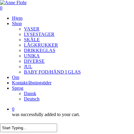
Skip
to
0
main
Menu
Hjem
content
Shop
VASER
LYSESTAGER
SKÅLE
LÅGKRUKKER
DRIKKEGLAS
UNIKA
DIVERSE
JUL
BABY FOD/HÅND I GLAS
Om
Kontakt/åbningstider
Sprog
Dansk
Deutsch
0
was successfully added to your cart.