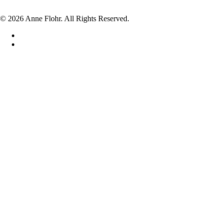
© 2026 Anne Flohr. All Rights Reserved.
facebook
instagram
Hjem
Shop
VASER
LYSESTAGER
SKÅLE
LÅGKRUKKER
DRIKKEGLAS
UNIKA
DIVERSE
JUL
BABY FOD/HÅND I GLAS