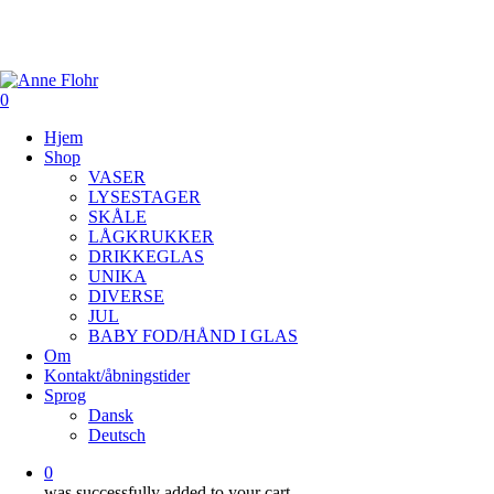
Skip
to
Close
main
content
Menu
0
Menu
Hjem
Shop
VASER
LYSESTAGER
SKÅLE
LÅGKRUKKER
DRIKKEGLAS
UNIKA
DIVERSE
JUL
BABY FOD/HÅND I GLAS
Om
Kontakt/åbningstider
Sprog
Dansk
Deutsch
0
was successfully added to your cart.