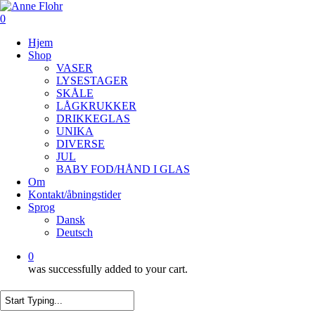
Skip
to
0
Close
main
Menu
Hjem
content
Menu
Shop
VASER
LYSESTAGER
SKÅLE
LÅGKRUKKER
DRIKKEGLAS
UNIKA
DIVERSE
JUL
BABY FOD/HÅND I GLAS
Om
Kontakt/åbningstider
Sprog
Dansk
Deutsch
0
was successfully added to your cart.