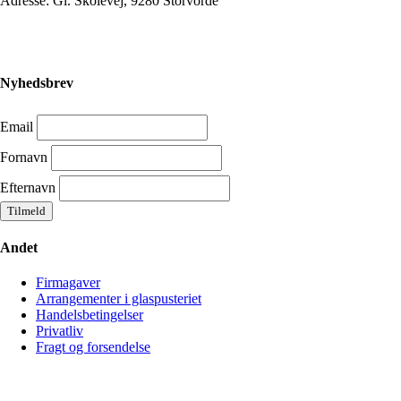
Adresse: Gl. Skolevej, 9280 Storvorde
Nyhedsbrev
Email
Fornavn
Efternavn
Andet
Firmagaver
Arrangementer i glaspusteriet
Handelsbetingelser
Privatliv
Fragt og forsendelse