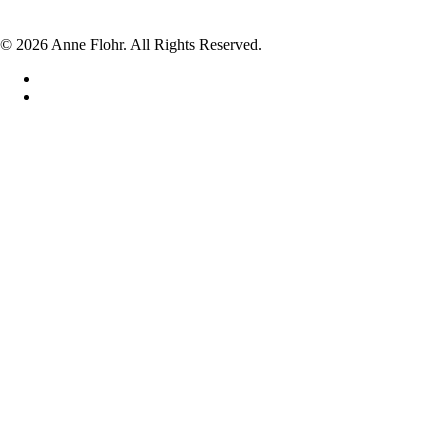
© 2026 Anne Flohr. All Rights Reserved.
facebook
instagram
Hjem
Shop
VASER
LYSESTAGER
SKÅLE
LÅGKRUKKER
DRIKKEGLAS
UNIKA
DIVERSE
JUL
BABY FOD/HÅND I GLAS