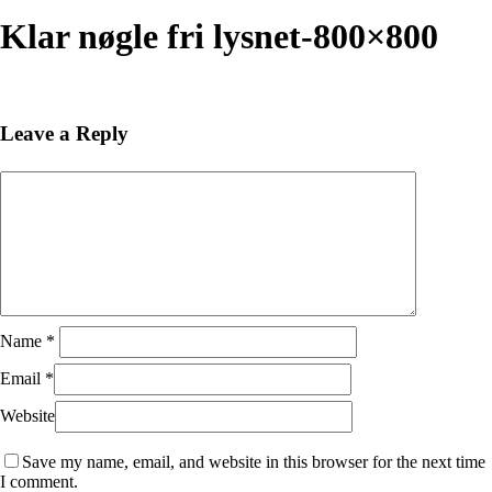
Close
Search
Klar nøgle fri lysnet-800×800
Leave a Reply
Name
*
Email
*
Website
Save my name, email, and website in this browser for the next time
I comment.