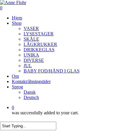
Skip
to
0
Close
main
Menu
Hjem
content
Menu
Shop
VASER
LYSESTAGER
SKÅLE
LÅGKRUKKER
DRIKKEGLAS
UNIKA
DIVERSE
JUL
BABY FOD/HÅND I GLAS
Om
Kontakt/åbningstider
Sprog
Dansk
Deutsch
0
was successfully added to your cart.