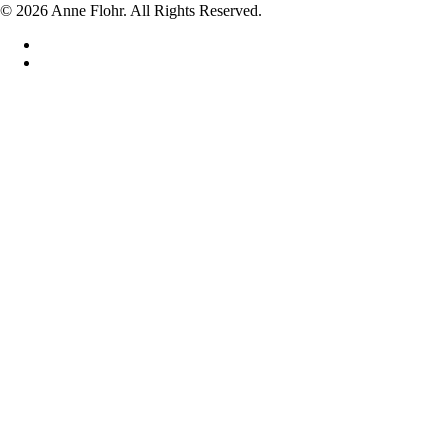
© 2026 Anne Flohr. All Rights Reserved.
facebook
instagram
Hjem
Shop
VASER
LYSESTAGER
SKÅLE
LÅGKRUKKER
DRIKKEGLAS
UNIKA
DIVERSE
JUL
BABY FOD/HÅND I GLAS
Om