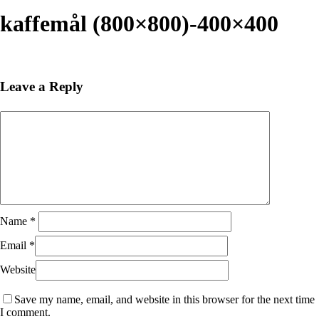
Close
Search
kaffemål (800×800)-400×400
Leave a Reply
Name
*
Email
*
Website
Save my name, email, and website in this browser for the next time
I comment.