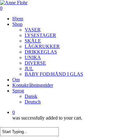
Skip
to
0
main
Menu
Hjem
content
Shop
VASER
LYSESTAGER
SKÅLE
LÅGKRUKKER
DRIKKEGLAS
UNIKA
DIVERSE
JUL
BABY FOD/HÅND I GLAS
Om
Kontakt/åbningstider
Sprog
Dansk
Deutsch
0
was successfully added to your cart.