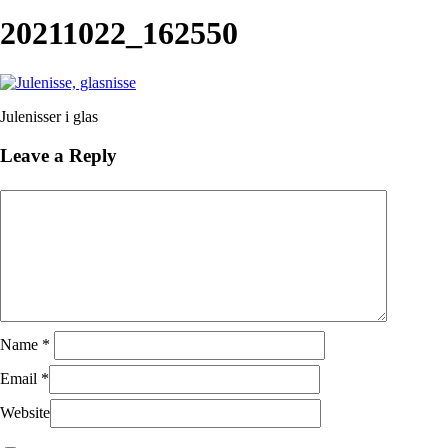
Close
Search
20211022_162550
Julenisser i glas
Leave a Reply
Name
*
Email
*
Website