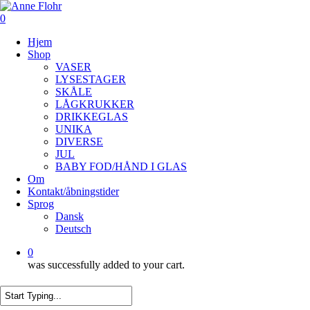
Skip
to
0
main
Menu
Hjem
content
Shop
VASER
LYSESTAGER
SKÅLE
LÅGKRUKKER
DRIKKEGLAS
UNIKA
DIVERSE
JUL
BABY FOD/HÅND I GLAS
Om
Kontakt/åbningstider
Sprog
Dansk
Deutsch
0
was successfully added to your cart.