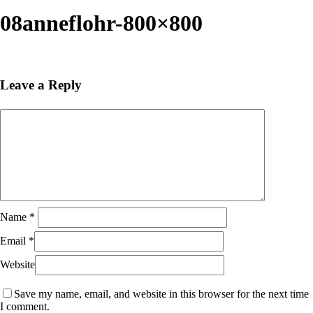
Close
Search
08anneflohr-800×800
Leave a Reply
Name
*
Email
*
Website
Save my name, email, and website in this browser for the next time
I comment.