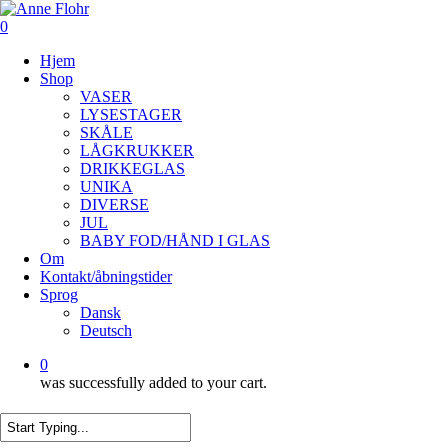
Skip
to
0
Close
main
Menu
Hjem
content
Menu
Shop
VASER
LYSESTAGER
SKÅLE
LÅGKRUKKER
DRIKKEGLAS
UNIKA
DIVERSE
JUL
BABY FOD/HÅND I GLAS
Om
Kontakt/åbningstider
Sprog
Dansk
Deutsch
0
was successfully added to your cart.