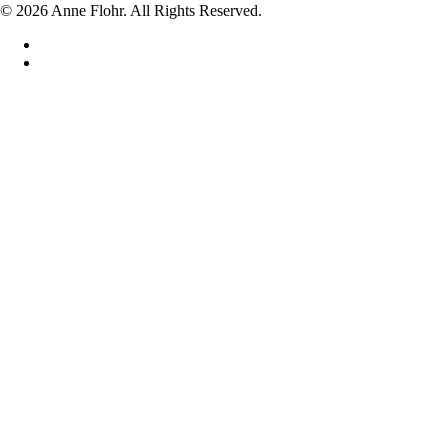
© 2026 Anne Flohr. All Rights Reserved.
facebook
instagram
Hjem
Shop
VASER
LYSESTAGER
SKÅLE
LÅGKRUKKER
DRIKKEGLAS
UNIKA
DIVERSE
JUL
BABY FOD/HÅND I GLAS
Om