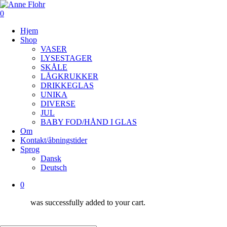
Skip
to
0
main
Menu
Hjem
content
Shop
VASER
LYSESTAGER
SKÅLE
LÅGKRUKKER
DRIKKEGLAS
UNIKA
DIVERSE
JUL
BABY FOD/HÅND I GLAS
Om
Kontakt/åbningstider
Sprog
Dansk
Deutsch
0
was successfully added to your cart.