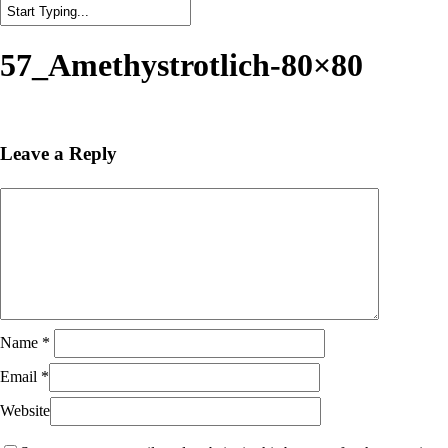
Close
Search
57_Amethystrotlich-80×80
Leave a Reply
Name
*
Email
*
Website