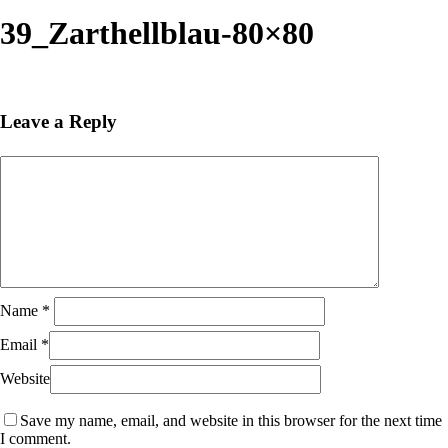
Close
Search
39_Zarthellblau-80×80
Leave a Reply
Name
*
Email
*
Website
Save my name, email, and website in this browser for the next time
I comment.