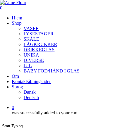
Skip
to
0
main
Menu
Hjem
content
Shop
VASER
LYSESTAGER
SKÅLE
LÅGKRUKKER
DRIKKEGLAS
UNIKA
DIVERSE
JUL
BABY FOD/HÅND I GLAS
Om
Kontakt/åbningstider
Sprog
Dansk
Deutsch
0
was successfully added to your cart.