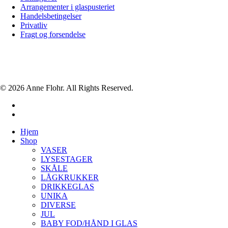
Arrangementer i glaspusteriet
Handelsbetingelser
Privatliv
Fragt og forsendelse
© 2026 Anne Flohr. All Rights Reserved.
facebook
instagram
Close
Hjem
Menu
Shop
VASER
LYSESTAGER
SKÅLE
LÅGKRUKKER
DRIKKEGLAS
UNIKA
DIVERSE
JUL
BABY FOD/HÅND I GLAS