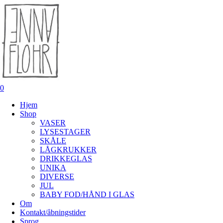
Skip
to
main
content
0
Menu
Hjem
Shop
VASER
LYSESTAGER
SKÅLE
LÅGKRUKKER
DRIKKEGLAS
UNIKA
DIVERSE
JUL
BABY FOD/HÅND I GLAS
Om
Kontakt/åbningstider
Sprog