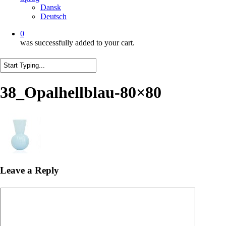
Dansk
Deutsch
0
was successfully added to your cart.
Close
Search
38_Opalhellblau-80×80
Leave a Reply