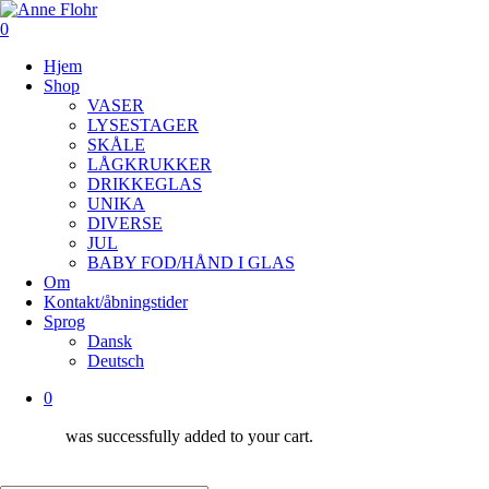
Skip
to
0
Close
main
Menu
Hjem
content
Menu
Shop
VASER
LYSESTAGER
SKÅLE
LÅGKRUKKER
DRIKKEGLAS
UNIKA
DIVERSE
JUL
BABY FOD/HÅND I GLAS
Om
Kontakt/åbningstider
Sprog
Dansk
Deutsch
0
was successfully added to your cart.