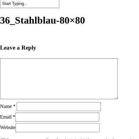
Close
Search
36_Stahlblau-80×80
Leave a Reply
Name
*
Email
*
Website