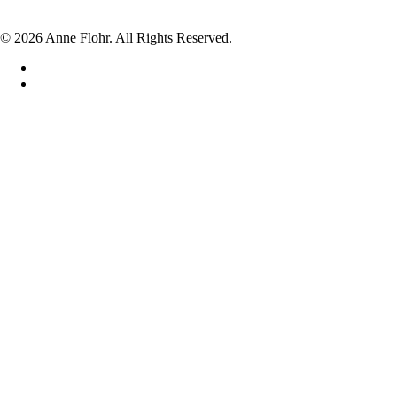
© 2026 Anne Flohr. All Rights Reserved.
facebook
instagram
Hjem
Shop
VASER
LYSESTAGER
SKÅLE
LÅGKRUKKER
DRIKKEGLAS
UNIKA
DIVERSE
JUL
BABY FOD/HÅND I GLAS