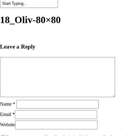
Close
Search
18_Oliv-80×80
Leave a Reply
Name
*
Email
*
Website