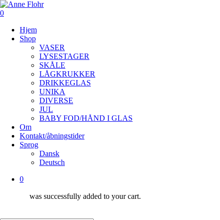
Skip
to
0
main
Menu
Hjem
content
Shop
VASER
LYSESTAGER
SKÅLE
LÅGKRUKKER
DRIKKEGLAS
UNIKA
DIVERSE
JUL
BABY FOD/HÅND I GLAS
Om
Kontakt/åbningstider
Sprog
Dansk
Deutsch
0
was successfully added to your cart.