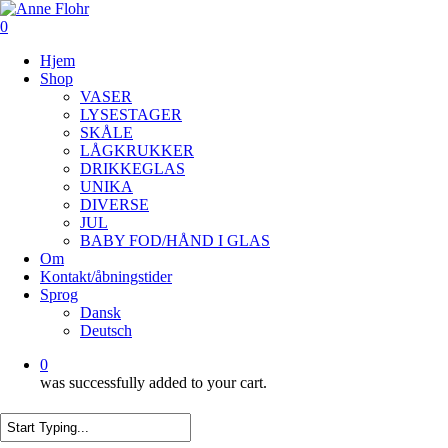
Skip
to
0
main
Menu
Hjem
content
Shop
VASER
LYSESTAGER
SKÅLE
LÅGKRUKKER
DRIKKEGLAS
UNIKA
DIVERSE
JUL
BABY FOD/HÅND I GLAS
Om
Kontakt/åbningstider
Sprog
Dansk
Deutsch
0
was successfully added to your cart.