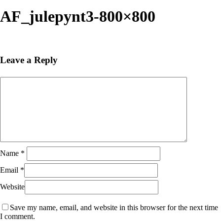
Close
Search
AF_julepynt3-800×800
Leave a Reply
Name
*
Email
*
Website
Save my name, email, and website in this browser for the next time
I comment.