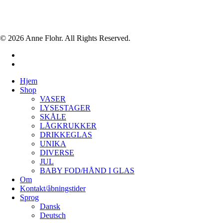
© 2026 Anne Flohr. All Rights Reserved.
facebook
instagram
Close
Hjem
Menu
Shop
VASER
LYSESTAGER
SKÅLE
LÅGKRUKKER
DRIKKEGLAS
UNIKA
DIVERSE
JUL
BABY FOD/HÅND I GLAS
Om
Kontakt/åbningstider
Sprog
Dansk
Deutsch