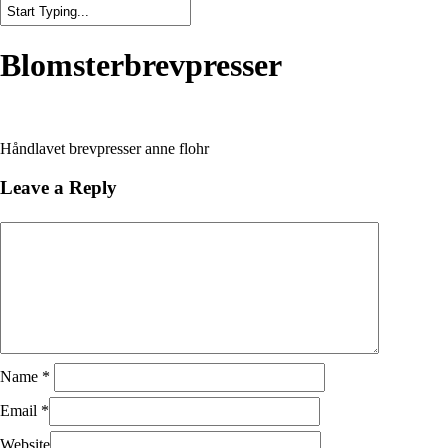
Close
Search
Blomsterbrevpresser
Håndlavet brevpresser anne flohr
Leave a Reply
Name
*
Email
*
Website