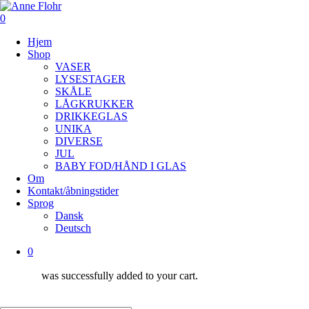
Skip
to
0
main
Menu
Hjem
content
Shop
VASER
LYSESTAGER
SKÅLE
LÅGKRUKKER
DRIKKEGLAS
UNIKA
DIVERSE
JUL
BABY FOD/HÅND I GLAS
Om
Kontakt/åbningstider
Sprog
Dansk
Deutsch
0
was successfully added to your cart.