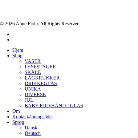
© 2026 Anne Flohr. All Rights Reserved.
facebook
instagram
Close
Hjem
Menu
Shop
VASER
LYSESTAGER
SKÅLE
LÅGKRUKKER
DRIKKEGLAS
UNIKA
DIVERSE
JUL
BABY FOD/HÅND I GLAS
Om
Kontakt/åbningstider
Sprog
Dansk
Deutsch