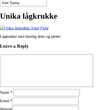
Close
Search
Unika lågkrukke
Lågkrukke med brunlig deko og pletter
Leave a Reply
Name
*
Email
*
Website