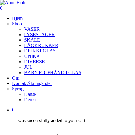
Skip
to
0
main
Menu
Hjem
content
Shop
VASER
LYSESTAGER
SKÅLE
LÅGKRUKKER
DRIKKEGLAS
UNIKA
DIVERSE
JUL
BABY FOD/HÅND I GLAS
Om
Kontakt/åbningstider
Sprog
Dansk
Deutsch
0
was successfully added to your cart.