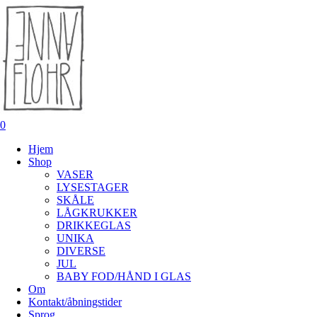
Skip
to
main
content
0
Menu
Hjem
Shop
VASER
LYSESTAGER
SKÅLE
LÅGKRUKKER
DRIKKEGLAS
UNIKA
DIVERSE
JUL
BABY FOD/HÅND I GLAS
Om
Kontakt/åbningstider
Sprog