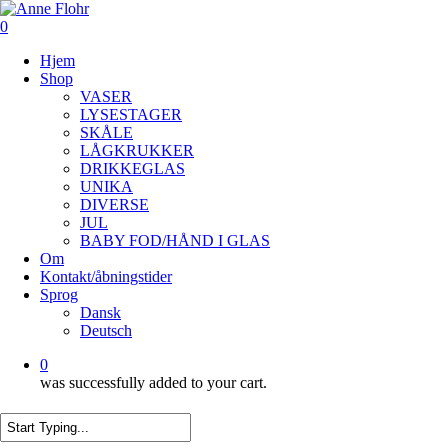
Skip
to
0
main
Menu
Hjem
content
Shop
VASER
LYSESTAGER
SKÅLE
LÅGKRUKKER
DRIKKEGLAS
UNIKA
DIVERSE
JUL
BABY FOD/HÅND I GLAS
Om
Kontakt/åbningstider
Sprog
Dansk
Deutsch
0
was successfully added to your cart.