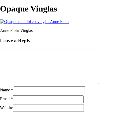
Close
Search
Opaque Vinglas
Anne Flohr Vinglas
Leave a Reply
Name
*
Email
*
Website