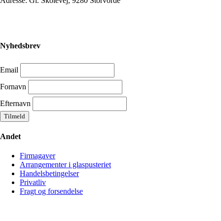
Adresse: Gl. Skolevej, 9280 Storvorde
Nyhedsbrev
Email
Fornavn
Efternavn
Andet
Firmagaver
Arrangementer i glaspusteriet
Handelsbetingelser
Privatliv
Fragt og forsendelse