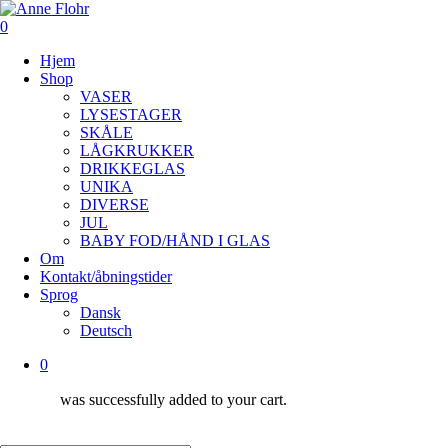
Skip
to
0
main
Menu
Hjem
content
Shop
VASER
LYSESTAGER
SKÅLE
LÅGKRUKKER
DRIKKEGLAS
UNIKA
DIVERSE
JUL
BABY FOD/HÅND I GLAS
Om
Kontakt/åbningstider
Sprog
Dansk
Deutsch
0
was successfully added to your cart.