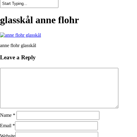
Close
Search
glasskål anne flohr
anne flohr glasskål
Leave a Reply
Name
*
Email
*
Website