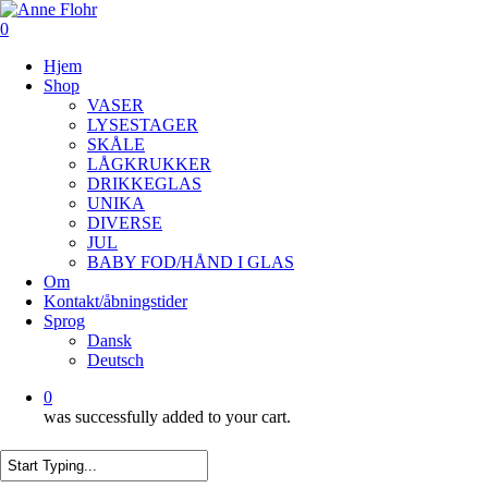
Skip
to
0
main
Menu
Hjem
content
Shop
VASER
LYSESTAGER
SKÅLE
LÅGKRUKKER
DRIKKEGLAS
UNIKA
DIVERSE
JUL
BABY FOD/HÅND I GLAS
Om
Kontakt/åbningstider
Sprog
Dansk
Deutsch
0
was successfully added to your cart.