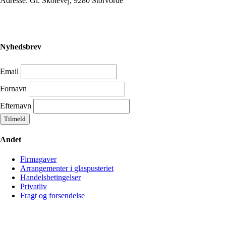
Adresse: Gl. Skolevej, 9280 Storvorde
Nyhedsbrev
Email
Fornavn
Efternavn
Andet
Firmagaver
Arrangementer i glaspusteriet
Handelsbetingelser
Privatliv
Fragt og forsendelse