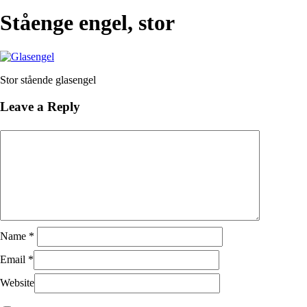
Close
Search
Ståenge engel, stor
Stor stående glasengel
Leave a Reply
Name
*
Email
*
Website