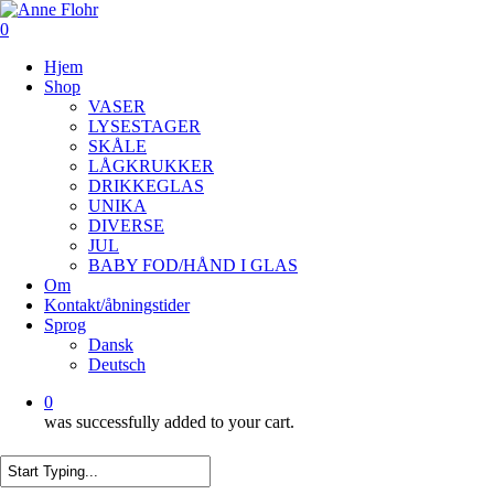
Skip
to
0
main
Menu
Hjem
content
Shop
VASER
LYSESTAGER
SKÅLE
LÅGKRUKKER
DRIKKEGLAS
UNIKA
DIVERSE
JUL
BABY FOD/HÅND I GLAS
Om
Kontakt/åbningstider
Sprog
Dansk
Deutsch
0
was successfully added to your cart.