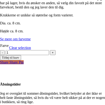
har på lager, hvis du ønsker en anden, så vælg din favorit på det store
farvekort, bestil den og jeg laver den til dig.
Krukkerne er unikke så størrelse og form varierer.
Dia. ca. 8 cm.
Højde ca. 8 cm.
Se mere om farverne
Farve
Clear selection
Unika
lågkrukke,
Tilføj til kurv
lille
Share
Share
Pin
antal
Åbningstider
Jeg er overgået til sommer-åbningstider, hvilket betyder at der ikke er
helt faste åbningstider, så hvis du vil være helt sikker på at der er nogen
i butikken, så ring lige.