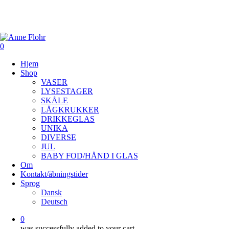
Skip
to
main
content
0
Menu
Hjem
Shop
VASER
LYSESTAGER
SKÅLE
LÅGKRUKKER
DRIKKEGLAS
UNIKA
DIVERSE
JUL
BABY FOD/HÅND I GLAS
Om
Kontakt/åbningstider
Sprog
Dansk
Deutsch
0
was successfully added to your cart.