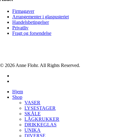
Firmagaver
Arrangementer i glaspusteriet
Handelsbetingelser
Privatliv
Fragt og forsendelse
© 2026 Anne Flohr. All Rights Reserved.
facebook
instagram
Close
Hjem
Menu
Shop
VASER
LYSESTAGER
SKÅLE
LÅGKRUKKER
DRIKKEGLAS
UNIKA
DIVERSE