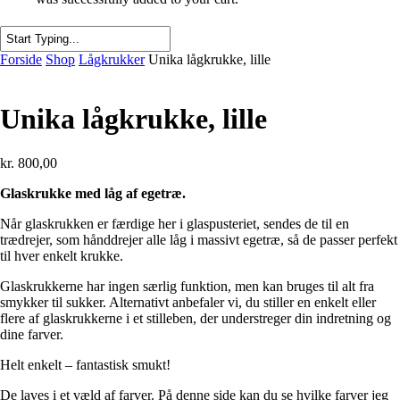
Close
Forside
Shop
Lågkrukker
Unika lågkrukke, lille
Search
Unika lågkrukke, lille
kr.
800,00
Glaskrukke med låg af egetræ.
Når glaskrukken er færdige her i glaspusteriet, sendes de til en
trædrejer, som hånddrejer alle låg i massivt egetræ, så de passer perfekt
til hver enkelt krukke.
Glaskrukkerne har ingen særlig funktion, men kan bruges til alt fra
smykker til sukker. Alternativt anbefaler vi, du stiller en enkelt eller
flere af glaskrukkerne i et stilleben, der understreger din indretning og
dine farver.
Helt enkelt – fantastisk smukt!
De laves i et væld af farver. På denne side kan du se hvilke farver jeg