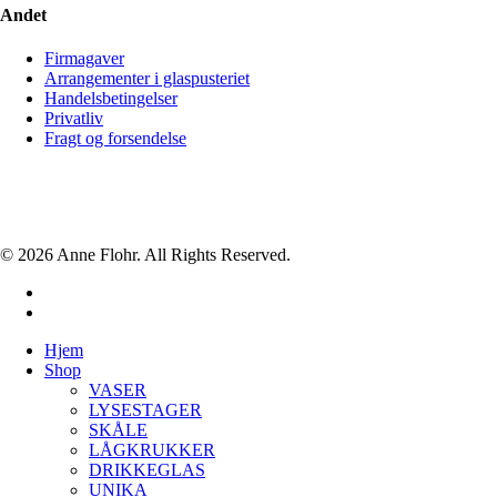
Andet
Firmagaver
Arrangementer i glaspusteriet
Handelsbetingelser
Privatliv
Fragt og forsendelse
© 2026 Anne Flohr. All Rights Reserved.
facebook
instagram
Close
Hjem
Menu
Shop
VASER
LYSESTAGER
SKÅLE
LÅGKRUKKER
DRIKKEGLAS
UNIKA