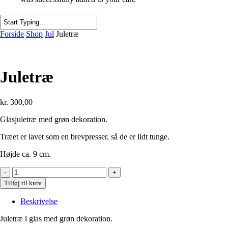
Close
Forside
Shop
Jul
Juletræ
Search
Juletræ
kr.
300,00
Glasjuletræ med grøn dekoration.
Træet er lavet som en brevpresser, så de er lidt tunge.
Højde ca. 9 cm.
Juletræ
antal
Tilføj til kurv
Beskrivelse
Juletræ i glas med grøn dekoration.