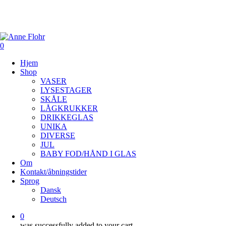
Skip
to
main
content
0
Menu
Hjem
Shop
VASER
LYSESTAGER
SKÅLE
LÅGKRUKKER
DRIKKEGLAS
UNIKA
DIVERSE
JUL
BABY FOD/HÅND I GLAS
Om
Kontakt/åbningstider
Sprog
Dansk
Deutsch
0
was successfully added to your cart.