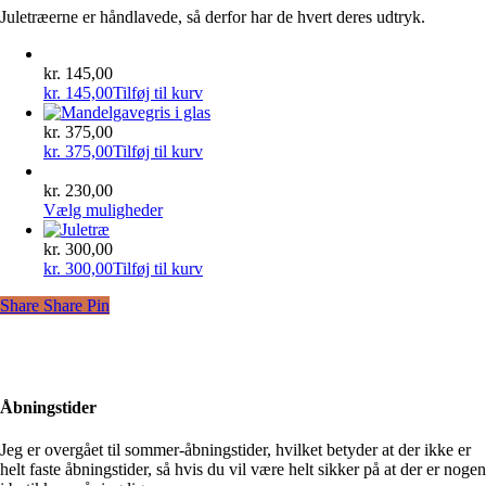
Juletræerne er håndlavede, så derfor har de hvert deres udtryk.
kr.
145,00
kr.
145,00
Tilføj til kurv
kr.
375,00
kr.
375,00
Tilføj til kurv
kr.
230,00
Dette
Vælg muligheder
vare
har
kr.
300,00
flere
kr.
300,00
Tilføj til kurv
varianter.
Share
Share
Pin
Mulighederne
kan
vælges
på
varesiden
Åbningstider
Jeg er overgået til sommer-åbningstider, hvilket betyder at der ikke er
helt faste åbningstider, så hvis du vil være helt sikker på at der er nogen