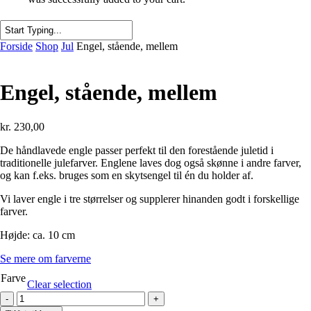
Close
Forside
Shop
Jul
Engel, stående, mellem
Search
Engel, stående, mellem
kr.
230,00
De håndlavede engle passer perfekt til den forestående juletid i
traditionelle julefarver. Englene laves dog også skønne i andre farver,
og kan f.eks. bruges som en skytsengel til én du holder af.
Vi laver engle i tre størrelser og supplerer hinanden godt i forskellige
farver.
Højde: ca. 10 cm
Se mere om farverne
Farve
Clear selection
Engel,
stående,