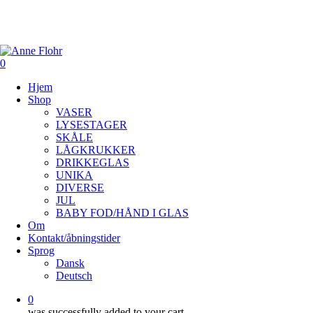
Skip
to
Close
main
content
Menu
0
Menu
Hjem
Shop
VASER
LYSESTAGER
SKÅLE
LÅGKRUKKER
DRIKKEGLAS
UNIKA
DIVERSE
JUL
BABY FOD/HÅND I GLAS
Om
Kontakt/åbningstider
Sprog
Dansk
Deutsch
0
was successfully added to your cart.