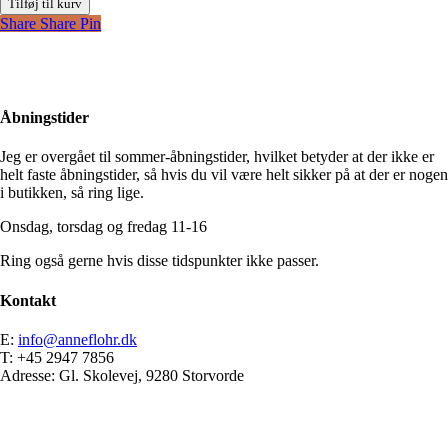
Tilføj til kurv
mellem
Share
Share
Pin
antal
Åbningstider
Jeg er overgået til sommer-åbningstider, hvilket betyder at der ikke er
helt faste åbningstider, så hvis du vil være helt sikker på at der er nogen
i butikken, så ring lige.
Onsdag, torsdag og fredag 11-16
Ring også gerne hvis disse tidspunkter ikke passer.
Kontakt
E:
info@anneflohr.dk
T: +45 2947 7856
Adresse: Gl. Skolevej, 9280 Storvorde