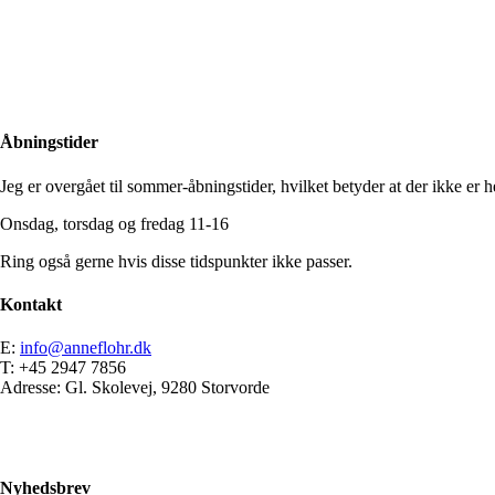
Close
Search
Åbningstider
Jeg er overgået til sommer-åbningstider, hvilket betyder at der ikke er he
Onsdag, torsdag og fredag 11-16
Ring også gerne hvis disse tidspunkter ikke passer.
Kontakt
E:
info@anneflohr.dk
T: +45 2947 7856
Adresse: Gl. Skolevej, 9280 Storvorde
Nyhedsbrev