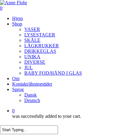
Skip
to
0
main
Menu
Hjem
content
Shop
VASER
LYSESTAGER
SKÅLE
LÅGKRUKKER
DRIKKEGLAS
UNIKA
DIVERSE
JUL
BABY FOD/HÅND I GLAS
Om
Kontakt/åbningstider
Sprog
Dansk
Deutsch
0
was successfully added to your cart.