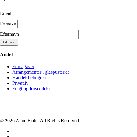
Email
Fornavn
Efternavn
Andet
Firmagaver
Arrangementer i glaspusteriet
Handelsbetingelser
Privatliv
Fragt og forsendelse
© 2026 Anne Flohr. All Rights Reserved.
facebook
instagram