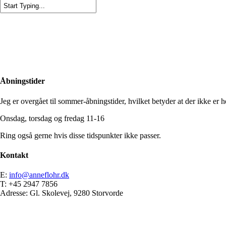
Close
Search
Åbningstider
Jeg er overgået til sommer-åbningstider, hvilket betyder at der ikke er he
Onsdag, torsdag og fredag 11-16
Ring også gerne hvis disse tidspunkter ikke passer.
Kontakt
E:
info@anneflohr.dk
T: +45 2947 7856
Adresse: Gl. Skolevej, 9280 Storvorde