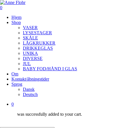
Skip
to
0
main
Menu
Hjem
content
Shop
VASER
LYSESTAGER
SKÅLE
LÅGKRUKKER
DRIKKEGLAS
UNIKA
DIVERSE
JUL
BABY FOD/HÅND I GLAS
Om
Kontakt/åbningstider
Sprog
Dansk
Deutsch
0
was successfully added to your cart.