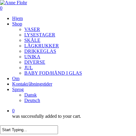
Skip
to
0
Close
main
Menu
Hjem
content
Menu
Shop
VASER
LYSESTAGER
SKÅLE
LÅGKRUKKER
DRIKKEGLAS
UNIKA
DIVERSE
JUL
BABY FOD/HÅND I GLAS
Om
Kontakt/åbningstider
Sprog
Dansk
Deutsch
0
was successfully added to your cart.