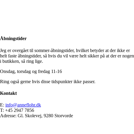
Close
Search
Åbningstider
Jeg er overgået til sommer-åbningstider, hvilket betyder at der ikke er
helt faste åbningstider, så hvis du vil være helt sikker på at der er nogen
i butikken, så ring lige.
Onsdag, torsdag og fredag 11-16
Ring også gerne hvis disse tidspunkter ikke passer.
Kontakt
E:
info@anneflohr.dk
T: +45 2947 7856
Adresse: Gl. Skolevej, 9280 Storvorde