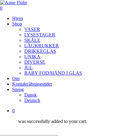
Skip
to
0
main
Menu
Hjem
content
Shop
VASER
LYSESTAGER
SKÅLE
LÅGKRUKKER
DRIKKEGLAS
UNIKA
DIVERSE
JUL
BABY FOD/HÅND I GLAS
Om
Kontakt/åbningstider
Sprog
Dansk
Deutsch
0
was successfully added to your cart.