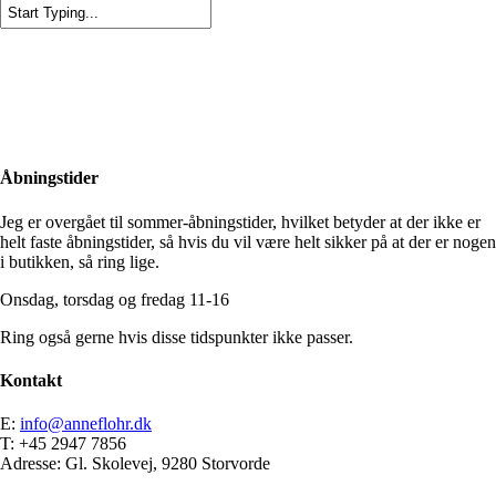
Close
Search
Åbningstider
Jeg er overgået til sommer-åbningstider, hvilket betyder at der ikke er
helt faste åbningstider, så hvis du vil være helt sikker på at der er nogen
i butikken, så ring lige.
Onsdag, torsdag og fredag 11-16
Ring også gerne hvis disse tidspunkter ikke passer.
Kontakt
E:
info@anneflohr.dk
T: +45 2947 7856
Adresse: Gl. Skolevej, 9280 Storvorde