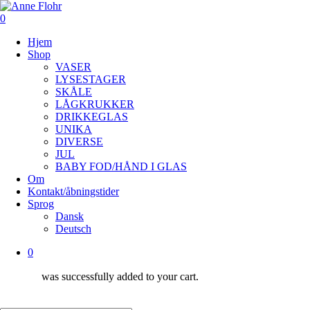
Skip
to
0
main
Menu
Hjem
content
Shop
VASER
LYSESTAGER
SKÅLE
LÅGKRUKKER
DRIKKEGLAS
UNIKA
DIVERSE
JUL
BABY FOD/HÅND I GLAS
Om
Kontakt/åbningstider
Sprog
Dansk
Deutsch
0
was successfully added to your cart.