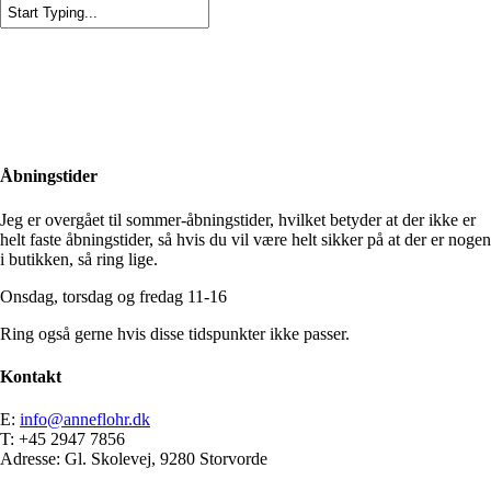
Close
Search
Åbningstider
Jeg er overgået til sommer-åbningstider, hvilket betyder at der ikke er
helt faste åbningstider, så hvis du vil være helt sikker på at der er nogen
i butikken, så ring lige.
Onsdag, torsdag og fredag 11-16
Ring også gerne hvis disse tidspunkter ikke passer.
Kontakt
E:
info@anneflohr.dk
T: +45 2947 7856
Adresse: Gl. Skolevej, 9280 Storvorde