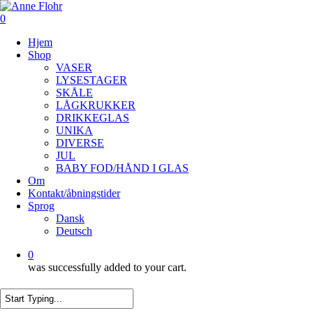
Skip
to
0
main
Menu
Hjem
content
Shop
VASER
LYSESTAGER
SKÅLE
LÅGKRUKKER
DRIKKEGLAS
UNIKA
DIVERSE
JUL
BABY FOD/HÅND I GLAS
Om
Kontakt/åbningstider
Sprog
Dansk
Deutsch
0
was successfully added to your cart.