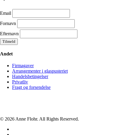
Email
Fornavn
Efternavn
Andet
Firmagaver
Arrangementer i glaspusteriet
Handelsbetingelser
Privatliv
Fragt og forsendelse
© 2026 Anne Flohr. All Rights Reserved.
facebook
instagram