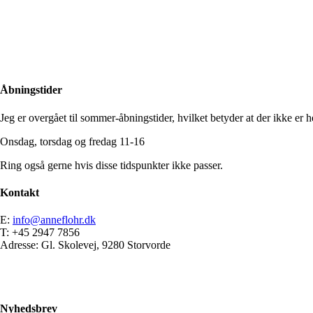
Close
Search
Åbningstider
Jeg er overgået til sommer-åbningstider, hvilket betyder at der ikke er he
Onsdag, torsdag og fredag 11-16
Ring også gerne hvis disse tidspunkter ikke passer.
Kontakt
E:
info@anneflohr.dk
T: +45 2947 7856
Adresse: Gl. Skolevej, 9280 Storvorde
Nyhedsbrev