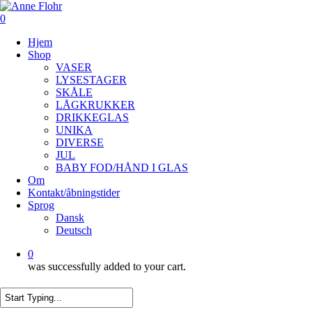
Skip
to
0
main
Menu
Hjem
content
Shop
VASER
LYSESTAGER
SKÅLE
LÅGKRUKKER
DRIKKEGLAS
UNIKA
DIVERSE
JUL
BABY FOD/HÅND I GLAS
Om
Kontakt/åbningstider
Sprog
Dansk
Deutsch
0
was successfully added to your cart.