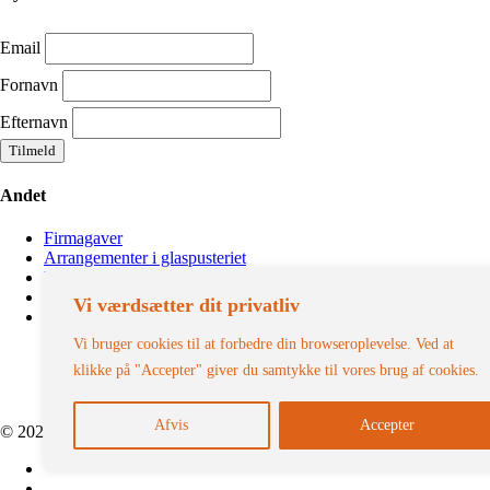
Email
Fornavn
Efternavn
Andet
Firmagaver
Arrangementer i glaspusteriet
Handelsbetingelser
Privatliv
Vi værdsætter dit privatliv
Fragt og forsendelse
Vi bruger cookies til at forbedre din browseroplevelse. Ved at
klikke på "Accepter" giver du samtykke til vores brug af cookies.
Afvis
Accepter
© 2026 Anne Flohr. All Rights Reserved.
facebook
instagram