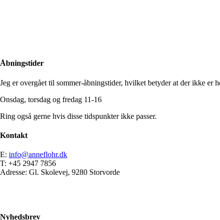
Close
Search
Åbningstider
Jeg er overgået til sommer-åbningstider, hvilket betyder at der ikke er he
Onsdag, torsdag og fredag 11-16
Ring også gerne hvis disse tidspunkter ikke passer.
Kontakt
E:
info@anneflohr.dk
T: +45 2947 7856
Adresse: Gl. Skolevej, 9280 Storvorde
Nyhedsbrev