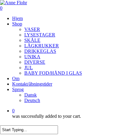
Skip
to
0
main
Menu
Hjem
content
Shop
VASER
LYSESTAGER
SKÅLE
LÅGKRUKKER
DRIKKEGLAS
UNIKA
DIVERSE
JUL
BABY FOD/HÅND I GLAS
Om
Kontakt/åbningstider
Sprog
Dansk
Deutsch
0
was successfully added to your cart.