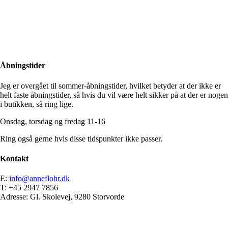
Close
Search
Åbningstider
Jeg er overgået til sommer-åbningstider, hvilket betyder at der ikke er
helt faste åbningstider, så hvis du vil være helt sikker på at der er nogen
i butikken, så ring lige.
Onsdag, torsdag og fredag 11-16
Ring også gerne hvis disse tidspunkter ikke passer.
Kontakt
E:
info@anneflohr.dk
T: +45 2947 7856
Adresse: Gl. Skolevej, 9280 Storvorde