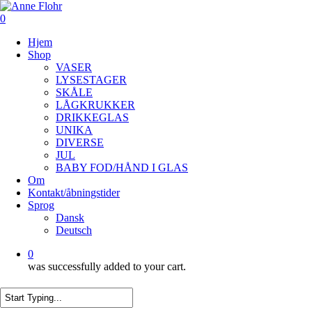
Skip
to
0
main
Menu
Hjem
content
Shop
VASER
LYSESTAGER
SKÅLE
LÅGKRUKKER
DRIKKEGLAS
UNIKA
DIVERSE
JUL
BABY FOD/HÅND I GLAS
Om
Kontakt/åbningstider
Sprog
Dansk
Deutsch
0
was successfully added to your cart.