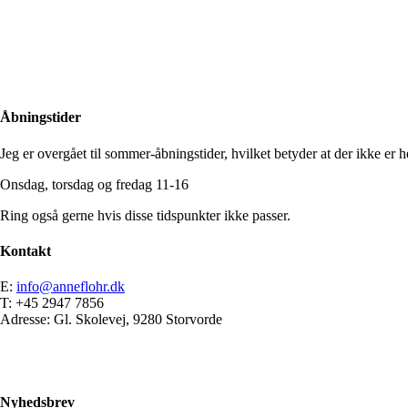
Close
Search
Åbningstider
Jeg er overgået til sommer-åbningstider, hvilket betyder at der ikke er he
Onsdag, torsdag og fredag 11-16
Ring også gerne hvis disse tidspunkter ikke passer.
Kontakt
E:
info@anneflohr.dk
T: +45 2947 7856
Adresse: Gl. Skolevej, 9280 Storvorde
Nyhedsbrev