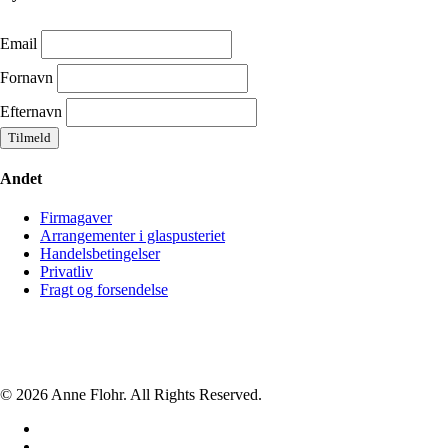
Email
Fornavn
Efternavn
Andet
Firmagaver
Arrangementer i glaspusteriet
Handelsbetingelser
Privatliv
Fragt og forsendelse
© 2026 Anne Flohr. All Rights Reserved.
facebook
instagram