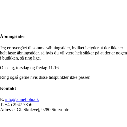
Close
Search
Åbningstider
Jeg er overgået til sommer-åbningstider, hvilket betyder at der ikke er
helt faste åbningstider, så hvis du vil være helt sikker på at der er nogen
i butikken, så ring lige.
Onsdag, torsdag og fredag 11-16
Ring også gerne hvis disse tidspunkter ikke passer.
Kontakt
E:
info@anneflohr.dk
T: +45 2947 7856
Adresse: Gl. Skolevej, 9280 Storvorde