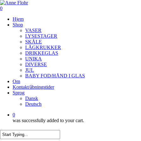
Skip
to
0
main
Menu
Hjem
content
Shop
VASER
LYSESTAGER
SKÅLE
LÅGKRUKKER
DRIKKEGLAS
UNIKA
DIVERSE
JUL
BABY FOD/HÅND I GLAS
Om
Kontakt/åbningstider
Sprog
Dansk
Deutsch
0
was successfully added to your cart.