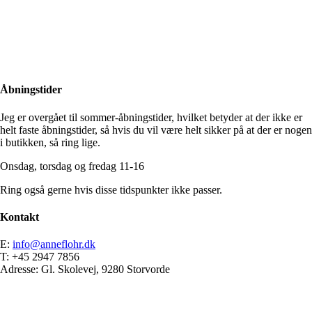
Close
Search
Åbningstider
Jeg er overgået til sommer-åbningstider, hvilket betyder at der ikke er
helt faste åbningstider, så hvis du vil være helt sikker på at der er nogen
i butikken, så ring lige.
Onsdag, torsdag og fredag 11-16
Ring også gerne hvis disse tidspunkter ikke passer.
Kontakt
E:
info@anneflohr.dk
T: +45 2947 7856
Adresse: Gl. Skolevej, 9280 Storvorde