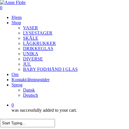
Skip
to
0
main
Menu
Hjem
content
Shop
VASER
LYSESTAGER
SKÅLE
LÅGKRUKKER
DRIKKEGLAS
UNIKA
DIVERSE
JUL
BABY FOD/HÅND I GLAS
Om
Kontakt/åbningstider
Sprog
Dansk
Deutsch
0
was successfully added to your cart.